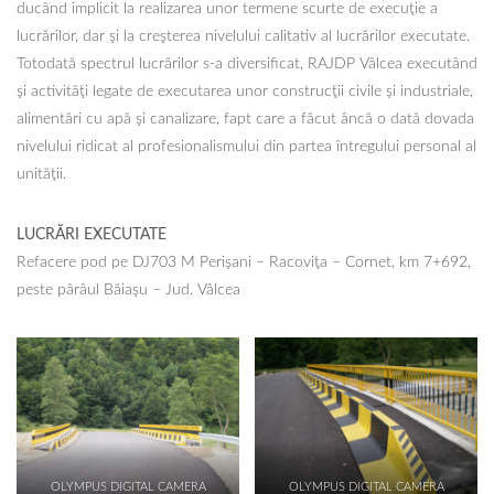
ducând implicit la realizarea unor termene scurte de execuţie a
lucrărilor, dar şi la creşterea nivelului calitativ al lucrărilor executate.
Totodată spectrul lucrărilor s-a diversificat, RAJDP Vâlcea executând
şi activităţi legate de executarea unor construcţii civile şi industriale,
alimentări cu apă şi canalizare, fapt care a făcut âncă o dată dovada
nivelului ridicat al profesionalismului din partea întregului personal al
unităţii.
LUCRĂRI EXECUTATE
Refacere pod pe DJ703 M Perişani – Racoviţa – Cornet, km 7+692,
peste pârâul Băiaşu – Jud. Vâlcea
OLYMPUS DIGITAL CAMERA
OLYMPUS DIGITAL CAMERA