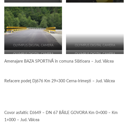
OLYMPUS DIGITAL CAMERA
OLYMPUS DIGITAL CAMERA
OLYMPUS DIGITAL CAMERA
OLYMPUS DIGITAL CAMERA
Amenajare BAZA SPORTIVĂ în comuna Slătioara – Jud. Vâlcea
Refacere podeţ Dj676 Km 29+300 Cerna-Irimeşti – Jud. Vâlcea
Covor asfaltic DJ649 – DN 67 BĂILE GOVORA Km 0+000 – Km
1+000 – Jud. Vâlcea