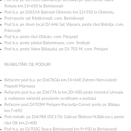
Robaia km.13+650 la Berislaveşti
Pod b.a. pe DJ651A Balceşti-Ghioroiu km.12+550 la Ghioroiu.
Pod+punte sat Rădăcineşti, com. Berislăveşti
Pod b.a. pe drum local DJ 646 Sat Viişoara, peste râul Bistriţa, com.
Frânceşti
Pod b.a. peste râul Otăsău, com. Păuşeşti
Pod b.a. peste pârâul Balomireasa, com. Stoileşti
Pod b.a. peste Valea Băiaşului, pe DJ 703 M, com. Perişani
REABILITĂRI DE PODURI
Refacere pod b.a. pe DJ676Gla km.14+640 Zatreni-Nenciulesti-
Popesti-Maneasa
Refacere pod b.a. pe DJ677A la km.20+500 peste torentul Ursoaia
şi realizarea variantă provizorie ocolitoare a podului
Refacere pod DJ703M Perişani-Racoviţa-Cornet peste pr. Băiaşu
km.7+692
Pod metalic pe DJ678A (DC176) Galicea-Tătărani-N.Bălcescu peste
râul Olt km.2+400
Pod b.a. pe DJ703G Seaca-Berislaveşti km.9+950 la Berislaveşti