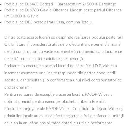
Pod b.a. pe DJ646E Bodeşti – Bărbăteşti km.2+500 la Bărbăteşti
Pod b.a. pe DJ676B Glăvile-Olteanca-Lădeşti peste pârâul Olteanca
km.3+800 la Glăvile
Pod b.a. pe DE3 peste pârâul Sasa, comuna Tetoiu.
Dintre toate aceste lucrări se desprinde realizarea podului peste răul
Olt la Tătărani, considerată atât de proiectant şi de beneficiar dar şi
de alţi constructori cu vaste experienţe ân domeniu, ca o lucrare ce
necesită o deosebită tehnicitate şi experienţă.
Preluarea în execuţie a acestei lucrări de către R.A.J.D.P. Vâlcea a
însemnat asumarea unei înalte răspunderi din partea conducerii
acesteia, dar simultan şi o confirmare a unui nivel corespunzator de
profesionalism.
Pentru realizarea de excepţie a acestei lucrări, RAJDP Vâlcea a
obţinut premiul pentru execuţie, placheta „Tiberiu Eremia”.
Eforturile conjugate ale RAJDP Vâlcea, Consiliului Judeţean Vâlcea şi
primăriilor locale au avut ca efect creşterea cifrei de afaceri a unităţii
de la an la an, dând posibilitatea dotării cu utilaje performante