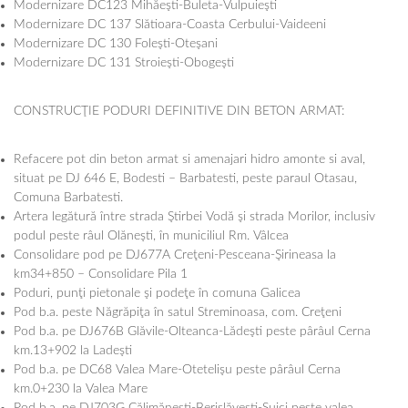
Modernizare DC123 Mihăeşti-Buleta-Vulpuieşti
Modernizare DC 137 Slătioara-Coasta Cerbului-Vaideeni
Modernizare DC 130 Foleşti-Oteşani
Modernizare DC 131 Stroieşti-Obogeşti
CONSTRUCŢIE PODURI DEFINITIVE DIN BETON ARMAT:
Refacere pot din beton armat si amenajari hidro amonte si aval,
situat pe DJ 646 E, Bodesti – Barbatesti, peste paraul Otasau,
Comuna Barbatesti.
Artera legătură între strada Ştirbei Vodă şi strada Morilor, inclusiv
podul peste râul Olăneşti, în municiliul Rm. Vâlcea
Consolidare pod pe DJ677A Creţeni-Pesceana-Şirineasa la
km34+850 – Consolidare Pila 1
Poduri, punţi pietonale şi podeţe în comuna Galicea
Pod b.a. peste Năgrăpiţa în satul Streminoasa, com. Creţeni
Pod b.a. pe DJ676B Glăvile-Olteanca-Lădeşti peste pârâul Cerna
km.13+902 la Ladeşti
Pod b.a. pe DC68 Valea Mare-Otetelişu peste pârâul Cerna
km.0+230 la Valea Mare
Pod b.a. pe DJ703G Călimăneşti-Berislăveşti-Suici peste valea