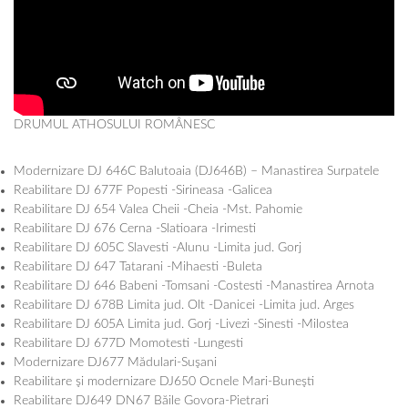
DRUMUL ATHOSULUI ROMÂNESC
Modernizare DJ 646C Balutoaia (DJ646B) – Manastirea Surpatele
Reabilitare DJ 677F Popesti -Sirineasa -Galicea
Reabilitare DJ 654 Valea Cheii -Cheia -Mst. Pahomie
Reabilitare DJ 676 Cerna -Slatioara -Irimesti
Reabilitare DJ 605C Slavesti -Alunu -Limita jud. Gorj
Reabilitare DJ 647 Tatarani -Mihaesti -Buleta
Reabilitare DJ 646 Babeni -Tomsani -Costesti -Manastirea Arnota
Reabilitare DJ 678B Limita jud. Olt -Danicei -Limita jud. Arges
Reabilitare DJ 605A Limita jud. Gorj -Livezi -Sinesti -Milostea
Reabilitare DJ 677D Momotesti -Lungesti
Modernizare DJ677 Mădulari-Suşani
Reabilitare şi modernizare DJ650 Ocnele Mari-Buneşti
Reabilitare DJ649 DN67 Băile Govora-Pietrari