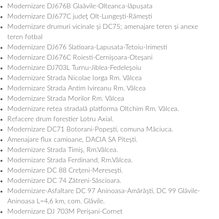
Modernizare DJ676B Glaăvile-Olteanca-lăpuşata
Modernizare DJ677C judeţ Olt-Lungeşti-Râmeşti
Modernizare drumuri vicinale şi DC75; amenajare teren şi anexe
teren fotbal
Modernizare DJ676 Slatioara-Lapusata-Tetoiu-Irimesti
Modernizare DJ676C Roiesti-Cernişoara-Oteşani
Modernizare DJ703L Turnu-Jiblea-Fedeleşoiu
Modernizare Strada Nicolae Iorga Rm. Vâlcea
Modernizare Strada Antim Ivireanu Rm. Vâlcea
Modernizare Strada Morilor Rm. Vâlcea
Modernizare retea stradală platforma Oltchim Rm. Vâlcea.
Refacere drum forestier Lotru Axial.
Modernizare DC71 Botorani-Popeşti, comuna Măciuca.
Amenajare flux camioane, DACIA SA Piteşti.
Modernizare Strada Timiş, Rm.Vâlcea.
Modernizare Strada Ferdinand, Rm.Vâlcea.
Modernizare DC 88 Creţeni-Mereseşti.
Modernizare DC 74 Zătreni-Săscioara.
Modernizare-Asfaltare DC 97 Aninoasa-Amărăşti, DC 99 Glăvile-
Aninoasa L=4,6 km, com. Glăvile.
Modernizare DJ 703M Perişani-Cornet