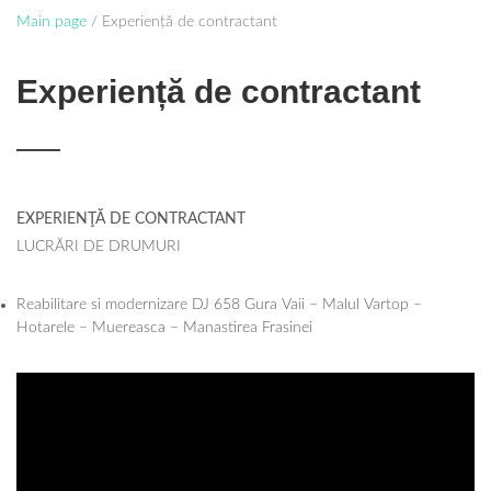
Main page
/
Experiență de contractant
Experiență de contractant
EXPERIENŢĂ DE CONTRACTANT
LUCRĂRI DE DRUMURI
Reabilitare si modernizare DJ 658 Gura Vaii – Malul Vartop –
Hotarele – Muereasca – Manastirea Frasinei